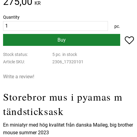
275,00
KR
Quantity
pc.
A
Buy
Stock status
5 pc. in stock
Article SKU
2306_17320101
Write a review!
Storebror mus i pyamas m
tändsticksask
En miniatyr med hög kvalitet från danska Maileg, big brother
mouse summer 2023