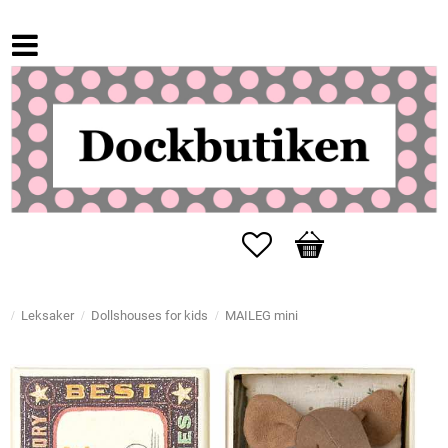
Favorites
Basket
Leksaker
Dollshouses for kids
MAILEG mini