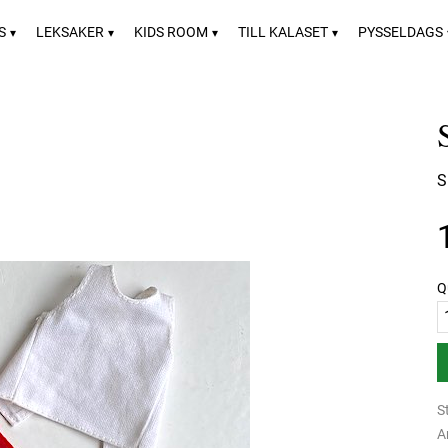
S
LEKSAKER
KIDS ROOM
TILL KALASET
PYSSELDAGS
S
Q
S
A