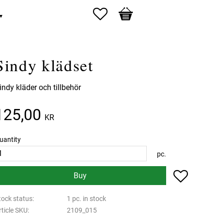
Favorites
Basket
Sindy klädset
indy kläder och tillbehör
125,00
KR
uantity
pc.
Add to f
Buy
tock status
1 pc. in stock
rticle SKU
2109_015