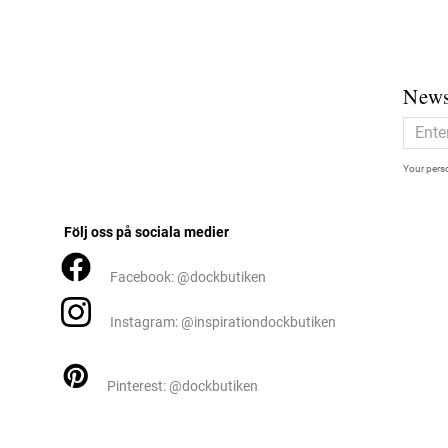
News
Your perso
Följ oss på sociala medier
Facebook: @dockbutiken
Instagram: @inspirationdockbutiken
Pinterest: @dockbutiken