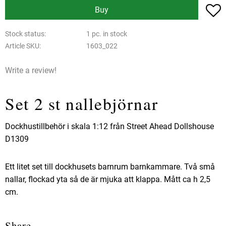
A
Buy
Stock status
1 pc. in stock
Article SKU
1603_022
Write a review!
Set 2 st nallebjörnar
Dockhustillbehör i skala 1:12 från Street Ahead Dollshouse
D1309
Ett litet set till dockhusets barnrum barnkammare. Två små
nallar, flockad yta så de är mjuka att klappa. Mått ca h 2,5
cm.
Share