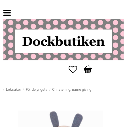
Favorites
Basket
Leksaker
För de yngsta
Christening, name giving