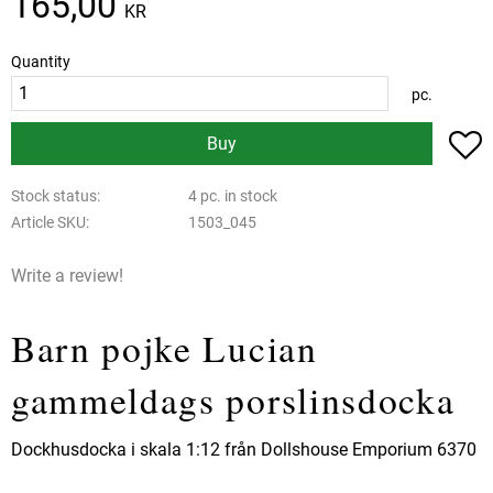
165,00
KR
Quantity
pc.
A
Buy
Stock status
4 pc. in stock
Article SKU
1503_045
Write a review!
Barn pojke Lucian
gammeldags porslinsdocka
Dockhusdocka i skala 1:12 från Dollshouse Emporium 6370