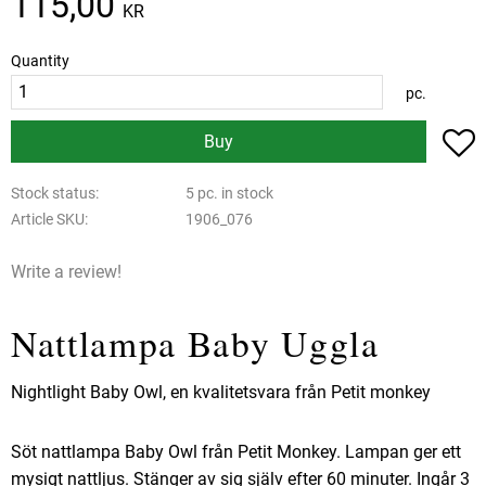
115,00
KR
Quantity
pc.
A
Buy
Stock status
5 pc. in stock
Article SKU
1906_076
Write a review!
Nattlampa Baby Uggla
Nightlight Baby Owl, en kvalitetsvara från Petit monkey
Söt nattlampa Baby Owl från Petit Monkey. Lampan ger ett
mysigt nattljus. Stänger av sig själv efter 60 minuter. Ingår 3