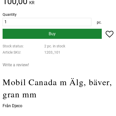
100,00
KR
Quantity
pc.
A
Buy
Stock status
2 pc. in stock
Article SKU
1203_101
Write a review!
Mobil Canada m Älg, bäver,
gran mm
Från Djeco