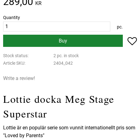
289,00
KR
Quantity
pc.
A
Buy
Stock status
2 pc. in stock
Article SKU
2404_042
Write a review!
Lottie docka Meg Stage
Superstar
Lottie är en populär serie som vunnit internationellt pris som
"Loved by Parents"