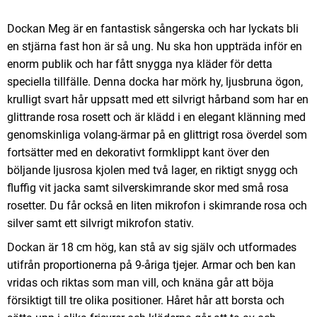
Dockan Meg är en fantastisk sångerska och har lyckats bli
en stjärna fast hon är så ung. Nu ska hon uppträda inför en
enorm publik och har fått snygga nya kläder för detta
speciella tillfälle. Denna docka har mörk hy, ljusbruna ögon,
krulligt svart hår uppsatt med ett silvrigt hårband som har en
glittrande rosa rosett och är klädd i en elegant klänning med
genomskinliga volang-ärmar på en glittrigt rosa överdel som
fortsätter med en dekorativt formklippt kant över den
böljande ljusrosa kjolen med två lager, en riktigt snygg och
fluffig vit jacka samt silverskimrande skor med små rosa
rosetter. Du får också en liten mikrofon i skimrande rosa och
silver samt ett silvrigt mikrofon stativ.
Dockan är 18 cm hög, kan stå av sig själv och utformades
utifrån proportionerna på 9-åriga tjejer. Armar och ben kan
vridas och riktas som man vill, och knäna går att böja
försiktigt till tre olika positioner. Håret hår att borsta och