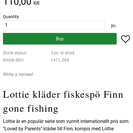
110,00
KR
Quantity
pc.
A
Buy
Stock status
3 pc. in stock
Article SKU
1411_069
Write a review!
Lottie kläder fiskespö Finn
gone fishing
Lottie är en populär serie som vunnit internationellt pris som
"Loved by Parents" kläder till Finn, kompis med Lottie