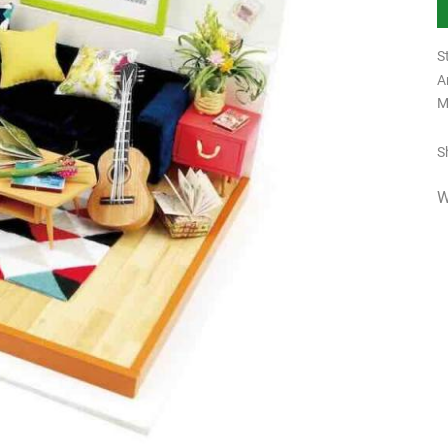
S
A
M
S
W