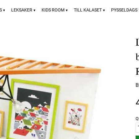
S
LEKSAKER
KIDS ROOM
TILL KALASET
PYSSELDAGS
B
Q