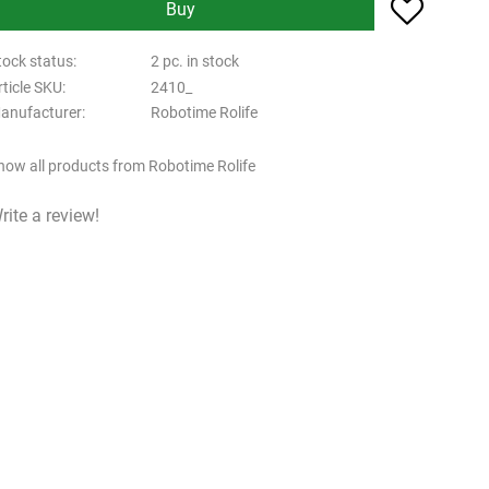
Add to f
Buy
tock status
2 pc. in stock
rticle SKU
2410_
anufacturer
Robotime Rolife
how all products from Robotime Rolife
rite a review!