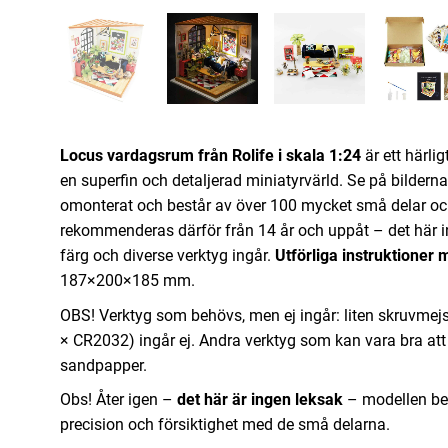
Locus vardagsrum från Rolife i skala 1:24
är ett härli
en superfin och detaljerad miniatyrvärld. Se på bilderna
omonterat och består av över 100 mycket små delar oc
rekommenderas därför från 14 år och uppåt – det här i
färg och diverse verktyg ingår.
Utförliga instruktioner 
187×200×185 mm.
OBS! Verktyg som behövs, men ej ingår: liten skruvmejsel,
× CR2032) ingår ej. Andra verktyg som kan vara bra att ha:
sandpapper.
Obs! Åter igen –
det här är ingen leksak
– modellen be
precision och försiktighet med de små delarna.