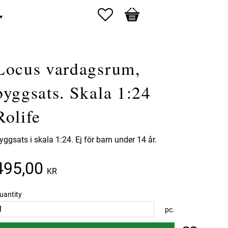
Favorites
Basket
Locus vardagsrum,
byggsats. Skala 1:24
Rolife
yggsats i skala 1:24. Ej för barn under 14 år.
495,00
KR
uantity
pc.