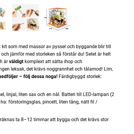
gt kit som med massor av pyssel och byggande blir till
 och jämför med storleken så förstår du! Setet är helt
h är
väldigt
komplext att sätta ihop och
ngen leksak, det krävs noggrannhet och tålamod! Lim,
medföljer – följ dessa noga!
Färdigbyggd storlek:
 linjal, liten sax och en nål. Batteri till LED-lampan (2
 förstoringsglas, pincett, liten tång, nätt fil /
räknas ta 8–12 timmar att bygga och det krävs stor