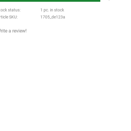
tock status
1 pc. in stock
rticle SKU
1705_de123a
rite a review!