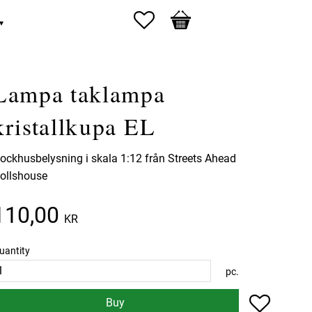
Favorites
Basket
Lampa taklampa
kristallkupa EL
ockhusbelysning i skala 1:12 från Streets Ahead
ollshouse
110,00
KR
uantity
pc.
Add to f
Buy