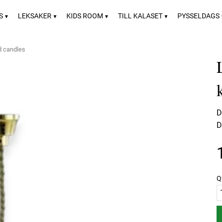
S
LEKSAKER
KIDS ROOM
TILL KALASET
PYSSELDAGS
d candles
D
D
Q