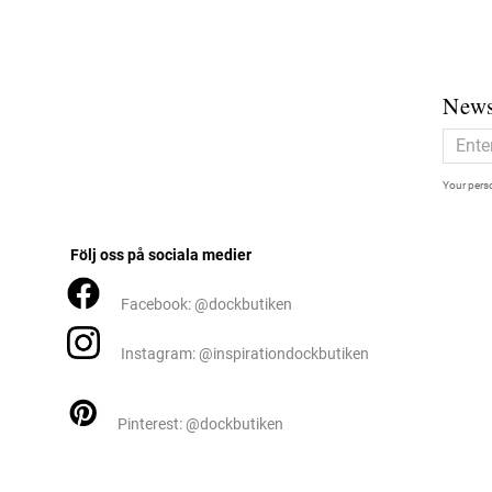
News
Your perso
Följ oss på sociala medier
Facebook: @dockbutiken
Instagram: @inspirationdockbutiken
Pinterest: @dockbutiken