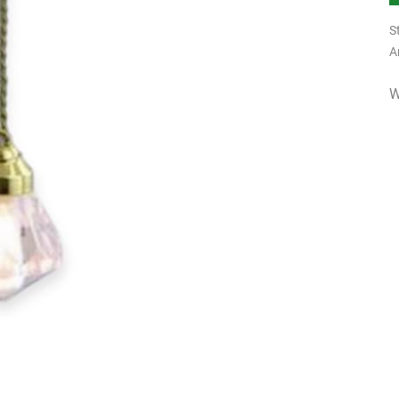
S
A
W