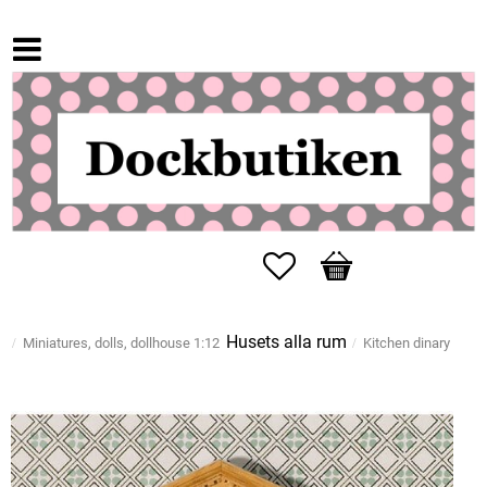
Favorites
Basket
Husets alla rum
Miniatures, dolls, dollhouse 1:12
Kitchen dinary