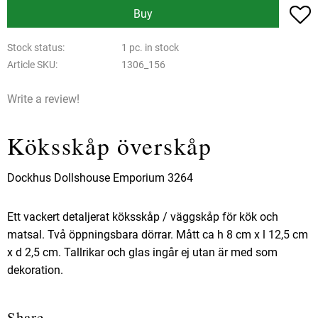
A
Buy
Stock status
1 pc. in stock
Article SKU
1306_156
Write a review!
Köksskåp överskåp
Dockhus Dollshouse Emporium 3264
Ett vackert detaljerat köksskåp / väggskåp för kök och
matsal. Två öppningsbara dörrar. Mått ca h 8 cm x l 12,5 cm
x d 2,5 cm. Tallrikar och glas ingår ej utan är med som
dekoration.
Share