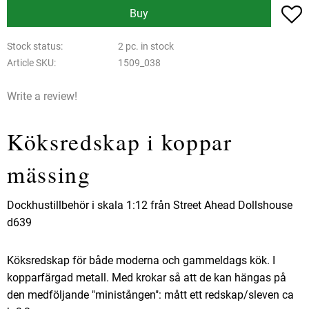
A
Buy
Stock status
2 pc. in stock
Article SKU
1509_038
Write a review!
Köksredskap i koppar
mässing
Dockhustillbehör i skala 1:12 från Street Ahead Dollshouse
d639
Köksredskap för både moderna och gammeldags kök. I
kopparfärgad metall. Med krokar så att de kan hängas på
den medföljande "ministången": mått ett redskap/sleven ca