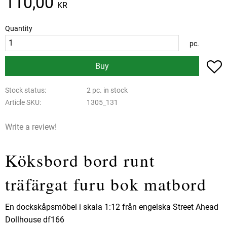
110,00
KR
Quantity
pc.
A
Buy
Stock status
2 pc. in stock
Article SKU
1305_131
Write a review!
Köksbord bord runt
träfärgat furu bok matbord
En dockskåpsmöbel i skala 1:12 från engelska Street Ahead
Dollhouse df166