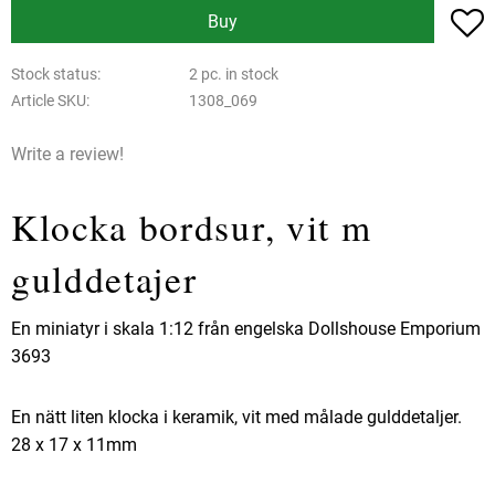
A
Buy
Stock status
2 pc. in stock
Article SKU
1308_069
Write a review!
Klocka bordsur, vit m
gulddetajer
En miniatyr i skala 1:12 från engelska Dollshouse Emporium
3693
En nätt liten klocka i keramik, vit med målade gulddetaljer.
28 x 17 x 11mm