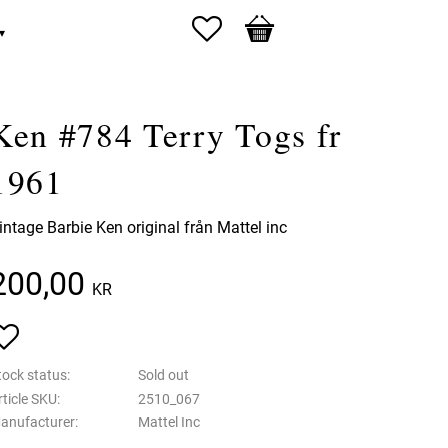
Favorites
Basket
Ken #784 Terry Togs fr
1961
intage Barbie Ken original från Mattel inc
200,00
KR
Add to favorites
tock status
Sold out
rticle SKU
2510_067
anufacturer
Mattel Inc