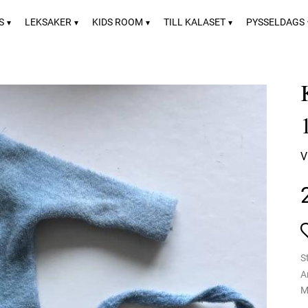
S
LEKSAKER
KIDS ROOM
TILL KALASET
PYSSELDAGS
V
S
A
M