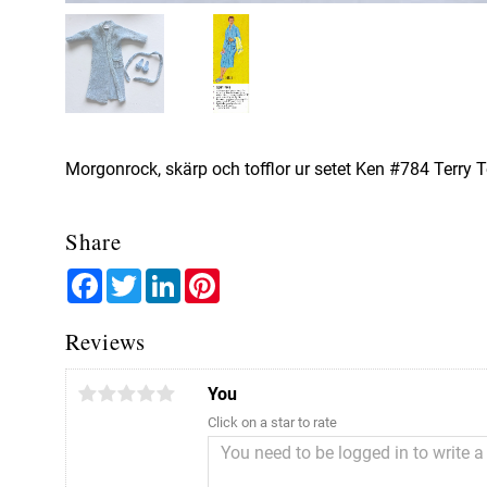
Morgonrock, skärp och tofflor ur setet Ken #784 Terry To
Share
Facebook
Twitter
LinkedIn
Pinterest
Reviews
You
Click on a star to rate