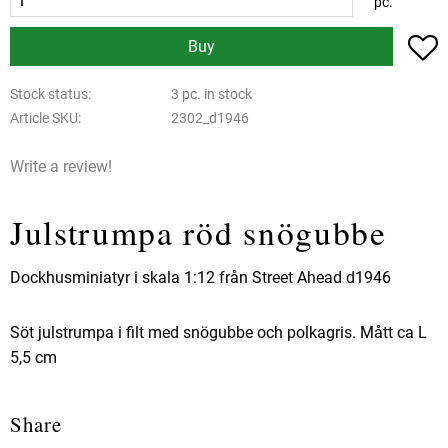
pc.
A
Buy
Stock status
3 pc. in stock
Article SKU
2302_d1946
Write a review!
Julstrumpa röd snögubbe
Dockhusminiatyr i skala 1:12 från Street Ahead d1946
Söt julstrumpa i filt med snögubbe och polkagris. Mått ca L
5,5 cm
Share