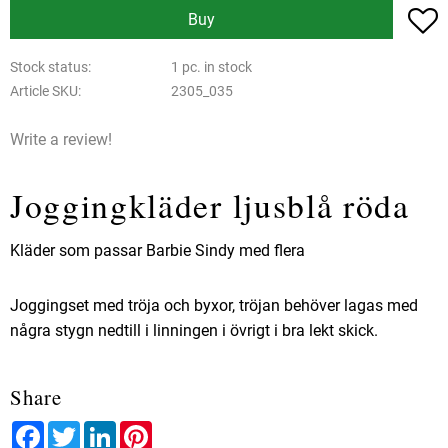
A
Buy
Stock status
1 pc. in stock
Article SKU
2305_035
Write a review!
Joggingkläder ljusblå röda
Kläder som passar Barbie Sindy med flera
Joggingset med tröja och byxor, tröjan behöver lagas med
några stygn nedtill i linningen i övrigt i bra lekt skick.
Share
Facebook
Twitter
LinkedIn
Pinterest