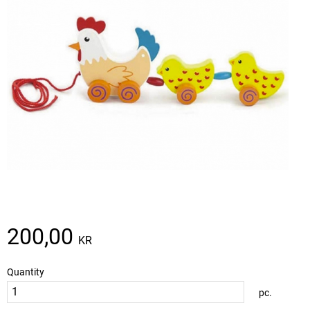
200,00
KR
Quantity
pc.