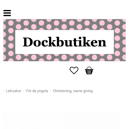
Favorites
Basket
Leksaker
För de yngsta
Christening, name giving