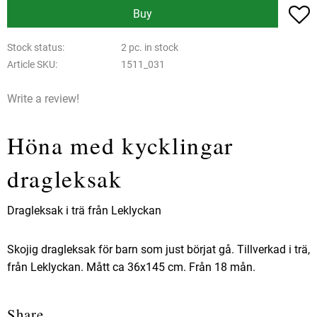
A
Buy
Stock status
2 pc. in stock
Article SKU
1511_031
Write a review!
Höna med kycklingar
dragleksak
Dragleksak i trä från Leklyckan
Skojig dragleksak för barn som just börjat gå. Tillverkad i trä,
från Leklyckan. Mått ca 36x145 cm. Från 18 mån.
Share