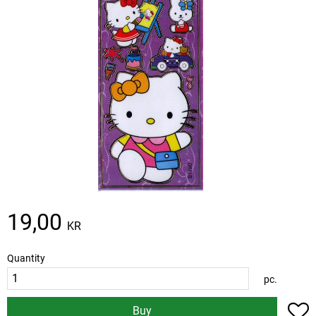
19,00
KR
Quantity
pc.
A
Buy