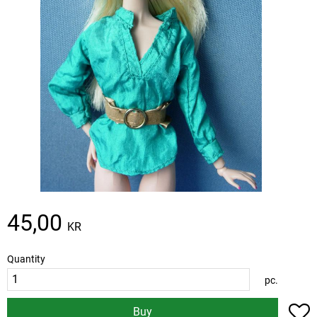
45,00
KR
Quantity
pc.
A
Buy