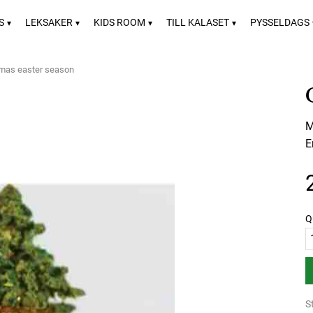
S
LEKSAKER
KIDS ROOM
TILL KALASET
PYSSELDAGS
tmas easter season
M
E
Q
S