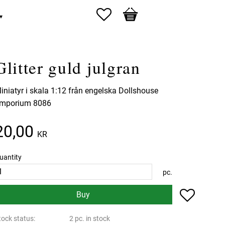
Favorites
Basket
Glitter guld julgran
iniatyr i skala 1:12 från engelska Dollshouse
mporium 8086
20,00
KR
uantity
pc.
Add to f
Buy
tock status
2 pc. in stock