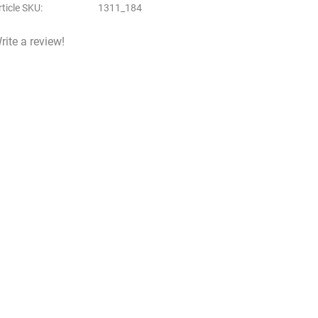
rticle SKU
1311_184
rite a review!