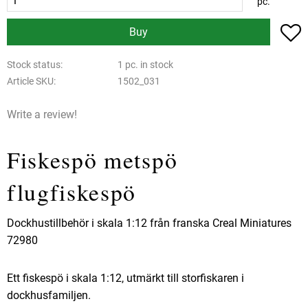
pc.
A
Buy
Stock status
1 pc. in stock
Article SKU
1502_031
Write a review!
Fiskespö metspö
flugfiskespö
Dockhustillbehör i skala 1:12 från franska Creal Miniatures
72980
Ett fiskespö i skala 1:12, utmärkt till storfiskaren i
dockhusfamiljen.