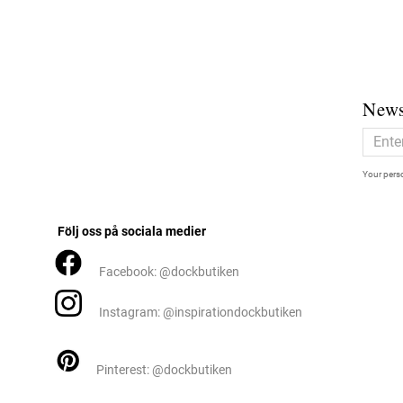
News
Your perso
Följ oss på sociala medier
Facebook: @dockbutiken
Instagram: @inspirationdockbutiken
Pinterest: @dockbutiken