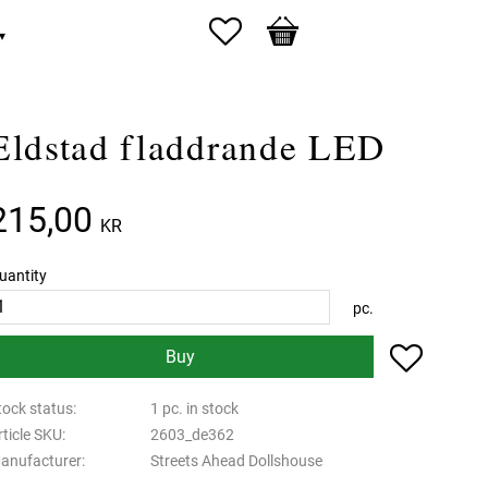
Favorites
Basket
Eldstad fladdrande LED
215,00
KR
uantity
pc.
Add to f
Buy
tock status
1 pc. in stock
rticle SKU
2603_de362
anufacturer
Streets Ahead Dollshouse