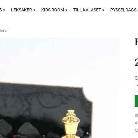
S
LEKSAKER
KIDS ROOM
TILL KALASET
PYSSELDAGS
erial
Q
S
A
M