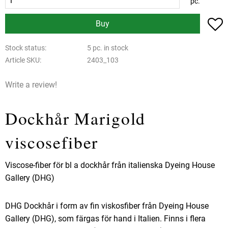
pc.
A
Buy
Stock status
5 pc. in stock
Article SKU
2403_103
Write a review!
Dockhår Marigold
viscosefiber
Viscose-fiber för bl a dockhår från italienska Dyeing House
Gallery (DHG)
DHG Dockhår i form av fin viskosfiber från Dyeing House
Gallery (DHG), som färgas för hand i Italien. Finns i flera