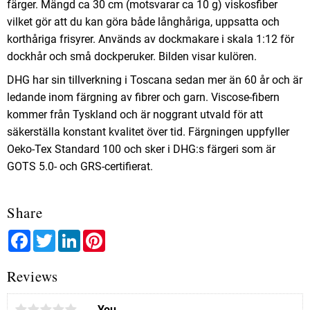
färger. Mängd ca 30 cm (motsvarar ca 10 g) viskosfiber
vilket gör att du kan göra både långhåriga, uppsatta och
korthåriga frisyrer. Används av dockmakare i skala 1:12 för
dockhår och små dockperuker. Bilden visar kulören.
DHG har sin tillverkning i Toscana sedan mer än 60 år och är
ledande inom färgning av fibrer och garn. Viscose-fibern
kommer från Tyskland och är noggrant utvald för att
säkerställa konstant kvalitet över tid. Färgningen uppfyller
Oeko-Tex Standard 100 och sker i DHG:s färgeri som är
GOTS 5.0- och GRS-certifierat.
Share
Facebook
Twitter
LinkedIn
Pinterest
Reviews
You