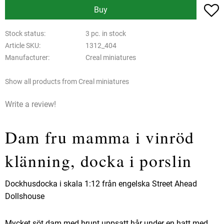
A
Buy
Stock status
3 pc. in stock
Article SKU
1312_404
Manufacturer
Creal miniatures
Show all products from Creal miniatures
Write a review!
Dam fru mamma i vinröd
klänning, docka i porslin
Dockhusdocka i skala 1:12 från engelska Street Ahead
Dollshouse
Mycket söt dam med brunt uppsatt hår under en hatt med