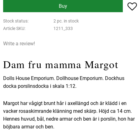
A
Buy
Stock status
2 pc. in stock
Article SKU
1211_333
Write a review!
Dam fru mamma Margot
Dolls House Emporium. Dollhouse Emporium. Dockhus
docka porslinsdocka i skala 1:12.
Margot har vågigt brunt hår i axellängd och är klädd i en
vacker rosaskimrande klänning med skärp. Höjd ca 14 cm.
Hennes huvud, bål, nedre armar och ben är i porslin, hon har
böjbara armar och ben.