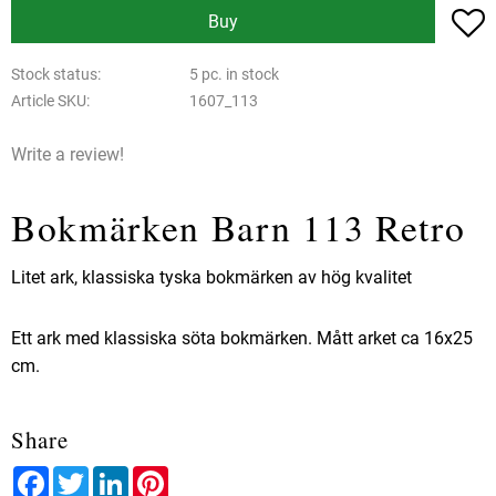
A
Buy
Stock status
5 pc. in stock
Article SKU
1607_113
Write a review!
Bokmärken Barn 113 Retro
Litet ark, klassiska tyska bokmärken av hög kvalitet
Ett ark med klassiska söta bokmärken. Mått arket ca 16x25
cm.
Share
Facebook
Twitter
LinkedIn
Pinterest