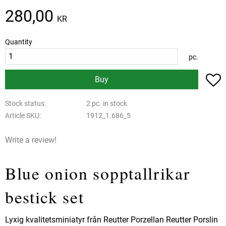
280,00
KR
Quantity
pc.
A
Buy
Stock status
2 pc. in stock
Article SKU
1912_1.686_5
Write a review!
Blue onion sopptallrikar
bestick set
Lyxig kvalitetsminiatyr från Reutter Porzellan Reutter Porslin