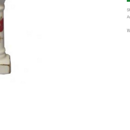
S
A
W