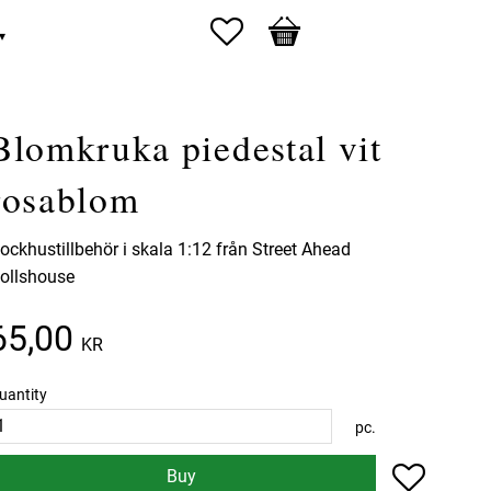
Favorites
Basket
Blomkruka piedestal vit
rosablom
ockhustillbehör i skala 1:12 från Street Ahead
ollshouse
65,00
KR
uantity
pc.
Add to f
Buy