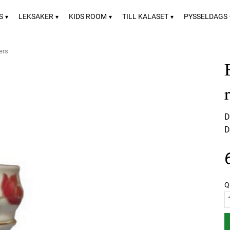
S
LEKSAKER
KIDS ROOM
TILL KALASET
PYSSELDAGS
ers
D
D
Q