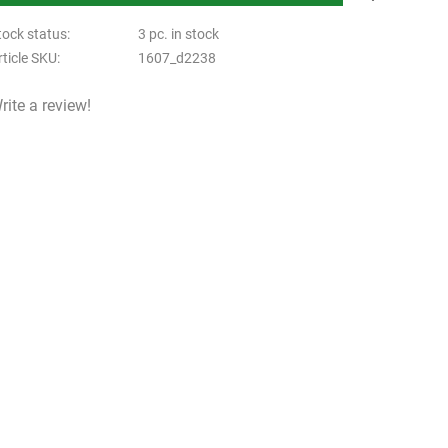
tock status
3 pc. in stock
rticle SKU
1607_d2238
rite a review!