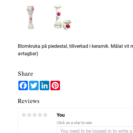
Blomkruka på piedestal, tillverkad i keramik. Målat vi
avtagbar)
Share
Facebook
Twitter
LinkedIn
Pinterest
Reviews
You
Click on a star to rate