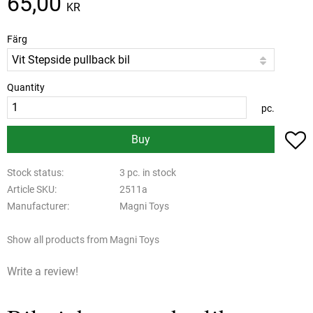
65,00
KR
Färg
Quantity
pc.
A
Buy
Stock status
3 pc. in stock
Article SKU
2511a
Manufacturer
Magni Toys
Show all products from Magni Toys
Write a review!