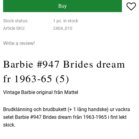
A
Buy
Stock status
1 pc. in stock
Article SKU
2404_010
Write a review!
Barbie #947 Brides dream
fr 1963-65 (5)
Vintage Barbie original från Mattel
Brudklänning och brudbukett (+ 1 lång handske) ur vackra
setet Barbie #947 Brides dream från 1963-1965 i fint lekt
skick.