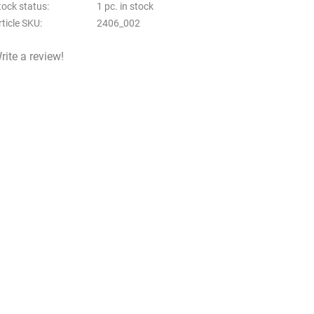
tock status
1 pc. in stock
rticle SKU
2406_002
rite a review!