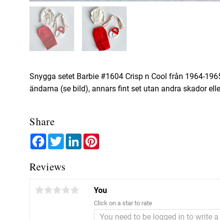
Snygga setet Barbie #1604 Crisp n Cool från 1964-1965 i 
ändarna (se bild), annars fint set utan andra skador ell
Share
Facebook
Twitter
LinkedIn
Pinterest
Reviews
You
Click on a star to rate