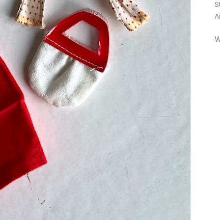
S
A
W