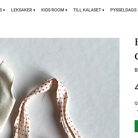
S
LEKSAKER
KIDS ROOM
TILL KALASET
PYSSELDAGS
B
Q