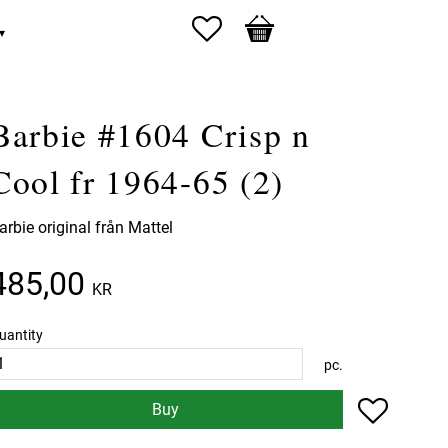
Favorites
Basket
Barbie #1604 Crisp n
Cool fr 1964-65 (2)
arbie original från Mattel
485,00
KR
uantity
pc.
Add to f
Buy