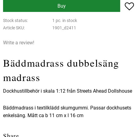
A
Buy
Stock status
1 pc. in stock
Article SKU
1901_d2411
Write a review!
Bäddmadrass dubbelsäng
madrass
Dockhustillbehör i skala 1:12 från Streets Ahead Dollshouse
Bäddmadrass i textilklädd skumgummi. Passar dockhusets
enkelsäng. Mått ca b 11 cm x l 16 cm
Share