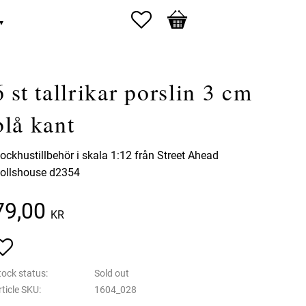
Favorites
Basket
6 st tallrikar porslin 3 cm
blå kant
ockhustillbehör i skala 1:12 från Street Ahead
ollshouse d2354
79,00
KR
Add to favorites
tock status
Sold out
rticle SKU
1604_028