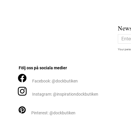
News
Your perso
Följ oss på sociala medier
Facebook: @dockbutiken
Instagram: @inspirationdockbutiken
Pinterest: @dockbutiken