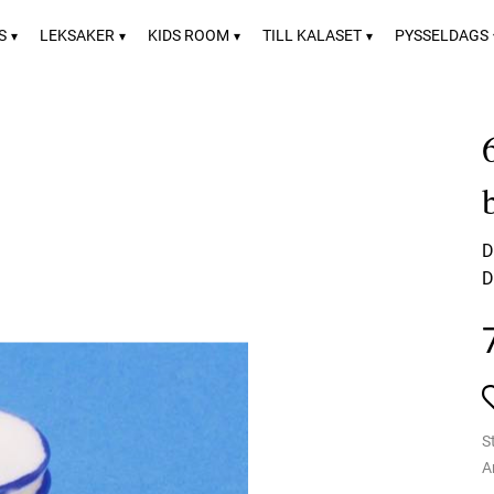
S
LEKSAKER
KIDS ROOM
TILL KALASET
PYSSELDAGS
D
D
S
A