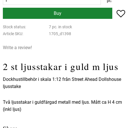
pc.
A
Buy
Stock status
7 pc. in stock
Article SKU
1705_d1398
Write a review!
2 st ljusstakar i guld m ljus
Dockhustillbehör i skala 1:12 från Street Ahead Dollshouse
ljusstake
Två ljusstakar i guldfärgad metall med ljus. Mått ca H 4 cm
(inkl ljus)