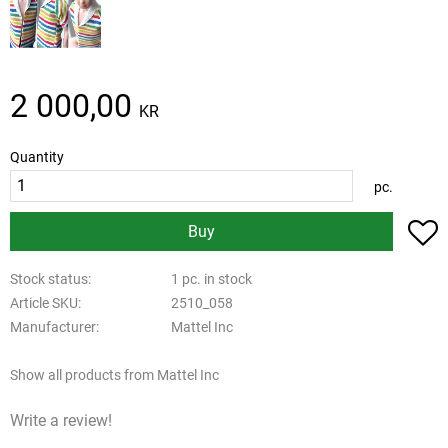
2 000,00
KR
Quantity
pc.
A
Buy
Stock status
1 pc. in stock
Article SKU
2510_058
Manufacturer
Mattel Inc
Show all products from Mattel Inc
Write a review!