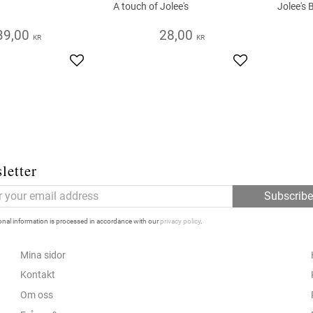
A touch of Jolee's
Jolee's 
39,00
28,00
KR
KR
Add to favorites
Add to favorite
letter
Subscrib
nal information is processed in accordance with our
privacy policy
.
Mina sidor
Kontakt
Om oss