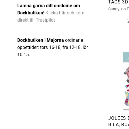
TAGS 3D
Lämna gärna ditt omdöme om
DEKORA
Sandylion E
Dockbutiken!
Klicka här och kom
direkt till Trustpilot
Dockbutiken i Majorna
ordinarie
öppettider: tors 16-18, fre 12-18, lör
10-15.
JOLEES 
BILA, R