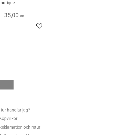
Boutique
35,00
KR
s
Add to favorites
e
Hur handlar jag?
Köpvillkor
Reklamation och retur