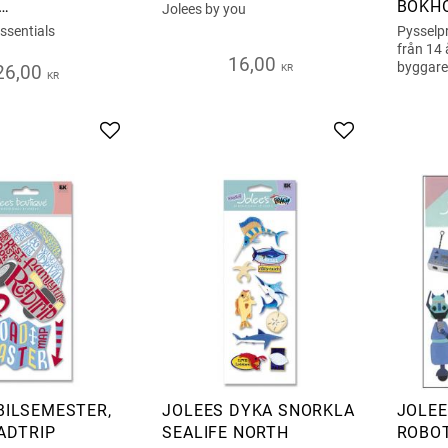
BOKH
Jolees by you
TIONER
ssentials
Pysselpr
från 14 
16,00
byggare
26,00
KR
KR
Add to favorites
Add to favorite
BILSEMESTER,
JOLEES DYKA SNORKLA
JOLEE
OADTRIP
SEALIFE NORTH
ROBO