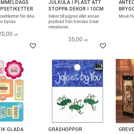
GAMMELDAGS
JULKULA I PLAST ATT
ANTE
PSETIKETTER
STOPPA DEKOR I 10CM
BRYGG
psetiketter för dina
Dekor till julgran eller annan
Mouk fö
rån Dynäs
prydnad från franska Creal
miniatures
20,00
KR
35,00
KR
Add to favorites
Add to favorite
IK GLADA
GRÄSHOPPOR
GREVE