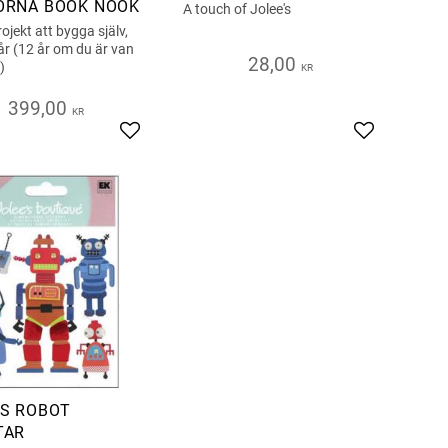
ÖRNA BOOK NOOK
A touch of Jolee's
ojekt att bygga själv,
år (12 år om du är van
28,00
)
KR
399,00
KR
s
Add to favorites
Add to favor
S ROBOT
TAR