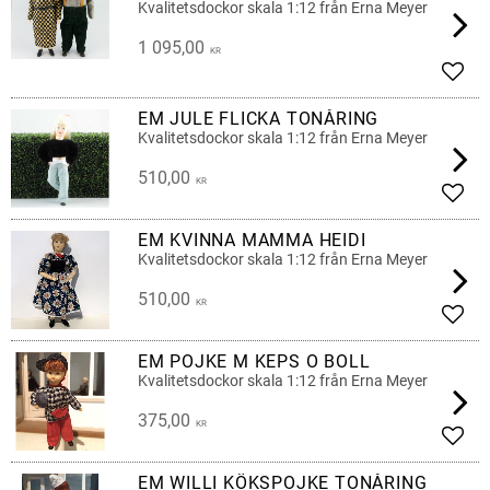
MORFAR/FARFAR
Kvalitetsdockor skala 1:12 från Erna Meyer
1 095,00
KR
Add t
EM JULE FLICKA TONÅRING
Kvalitetsdockor skala 1:12 från Erna Meyer
510,00
KR
Add t
EM KVINNA MAMMA HEIDI
Kvalitetsdockor skala 1:12 från Erna Meyer
510,00
KR
Add t
EM POJKE M KEPS O BOLL
Kvalitetsdockor skala 1:12 från Erna Meyer
375,00
KR
Add t
EM WILLI KÖKSPOJKE TONÅRING