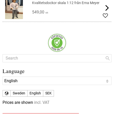
Kvalitetsdockor skala 1:12 från Erna Meyer
549,00
KR
Add t
Language
Sweden
English
SEK
Prices are shown
incl. VAT