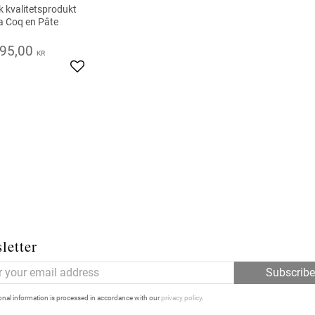
k kvalitetsprodukt
a Coq en Pâte
95,00
KR
Add to favorites
letter
Subscrib
nal information is processed in accordance with our
privacy policy
.