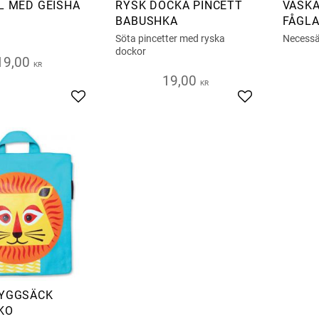
L MED GEISHA
RYSK DOCKA PINCETT
VÄSKA
BABUSHKA
FÅGLA
FORE
Söta pincetter med ryska
Necessä
dockor
19,00
KR
19,00
KR
Add to favorites
Add to favorite
RYGGSÄCK
KO