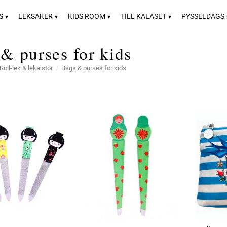
S
LEKSAKER
KIDS ROOM
TILL KALASET
PYSSELDAGS
& purses for kids
Roll-lek & leka stor
Bags & purses for kids