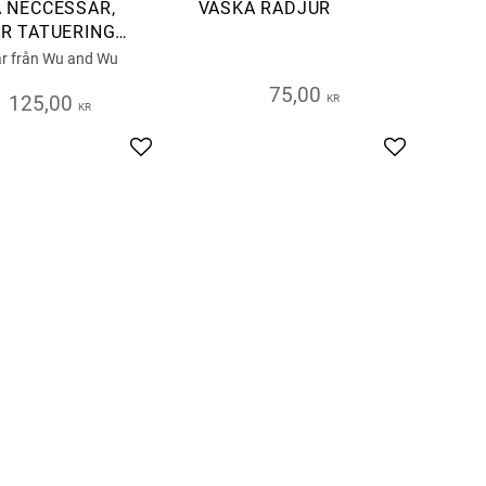
 NECCESSÄR,
VÄSKA RÅDJUR
R TATUERING
VER
r från Wu and Wu
75,00
125,00
KR
KR
s
Add to favorites
Add to favor