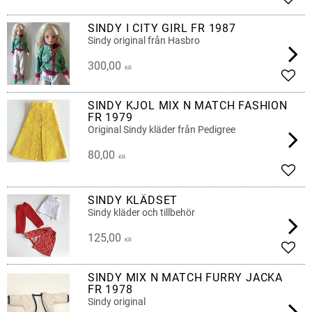
Lägg 
SINDY I CITY GIRL FR 1987
Sindy original från Hasbro
300,00
KR
Lägg 
SINDY KJOL MIX N MATCH FASHION
FR 1979
Original Sindy kläder från Pedigree
80,00
KR
Lägg 
SINDY KLÄDSET
Sindy kläder och tillbehör
125,00
KR
Lägg 
SINDY MIX N MATCH FURRY JACKA
FR 1978
Sindy original