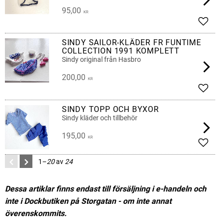
95,00
KR
Lägg 
SINDY SAILOR-KLÄDER FR FUNTIME
COLLECTION 1991 KOMPLETT
Sindy original från Hasbro
200,00
KR
Lägg 
SINDY TOPP OCH BYXOR
Sindy kläder och tillbehör
195,00
KR
Lägg 
1–
20
av
24
Dessa artiklar finns endast till försäljning i e-handeln och
inte i Dockbutiken på Storgatan - om inte annat
överenskommits.