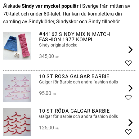
Älskade
Sindy var mycket populär
i Sverige från mitten av
70-talet och under 80-talet. Här kan du komplettera din
samling av Sindykläder, Sindyskor och Sindy-tillbehör.
#44162 SINDY MIX N MATCH
FASHION 1977 KOMPL
Sindy original docka
345,00
KR
Lägg 
10 ST ROSA GALGAR BARBIE
Galgar för Barbie och andra fashion dolls
95,00
KR
Lägg 
10 ST RÖDA GALGAR BARBIE
Galgar för Barbie och andra fashion dolls
125,00
KR
Lägg 