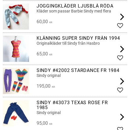
JOGGINGKLÄDER LJUSBLÅ RÖDA
Kläder som passar Barbie Sindy med flera
60,00
KR
Lägg 
KLÄNNING SUPER SINDY FRÅN 1994
Originalkläder till Sindy från Hasbro
65,00
KR
Lägg 
SINDY #42002 STARDANCE FR 1984
Sindy original
195,00
KR
Lägg 
SINDY #43073 TEXAS ROSE FR
1985
Sindy original
95,00
KR