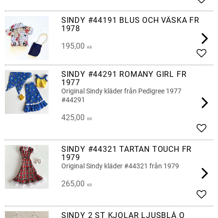
Lägg 
SINDY #44191 BLUS OCH VÄSKA FR
1978
195,00
KR
Lägg 
SINDY #44291 ROMANY GIRL FR
1977
Original Sindy kläder från Pedigree 1977
#44291
425,00
KR
Lägg 
SINDY #44321 TARTAN TOUCH FR
1979
Original Sindy kläder #44321 från 1979
265,00
KR
Lägg 
SINDY 2 ST KJOLAR LJUSBLÅ O