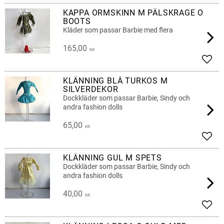
KAPPA ORMSKINN M PÄLSKRAGE O
BOOTS
Kläder som passar Barbie med flera
165,00
KR
Lägg 
KLÄNNING BLÅ TURKOS M
SILVERDEKOR
Dockkläder som passar Barbie, Sindy och
andra fashion dolls
65,00
KR
Lägg 
KLÄNNING GUL M SPETS
Dockkläder som passar Barbie, Sindy och
andra fashion dolls
40,00
KR
Lägg 