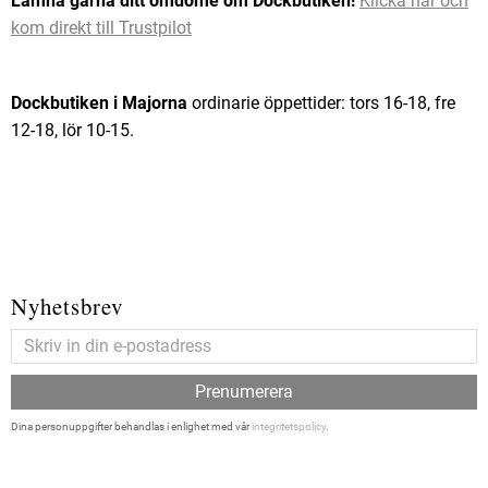
Lämna gärna ditt omdöme om Dockbutiken!
Klicka här och
kom direkt till Trustpilot
Dockbutiken i Majorna
ordinarie öppettider: tors 16-18, fre
12-18, lör 10-15.
Nyhetsbrev
Prenumerera
Dina personuppgifter behandlas i enlighet med vår
integritetspolicy
.