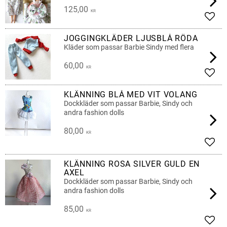
125,00
KR
Lägg 
JOGGINGKLÄDER LJUSBLÅ RÖDA
Kläder som passar Barbie Sindy med flera
60,00
KR
Lägg 
KLÄNNING BLÅ MED VIT VOLANG
Dockkläder som passar Barbie, Sindy och
andra fashion dolls
80,00
KR
Lägg 
KLÄNNING ROSA SILVER GULD EN
AXEL
Dockkläder som passar Barbie, Sindy och
andra fashion dolls
85,00
KR
Lägg 