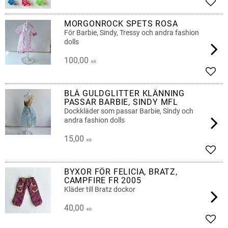
Lägg 
MORGONROCK SPETS ROSA
För Barbie, Sindy, Tressy och andra fashion
dolls
100,00
KR
Lägg 
BLÅ GULDGLITTER KLÄNNING
PASSAR BARBIE, SINDY MFL
Dockkläder som passar Barbie, Sindy och
andra fashion dolls
15,00
KR
Lägg 
BYXOR FÖR FELICIA, BRATZ,
CAMPFIRE FR 2005
Kläder till Bratz dockor
40,00
KR
Lägg 