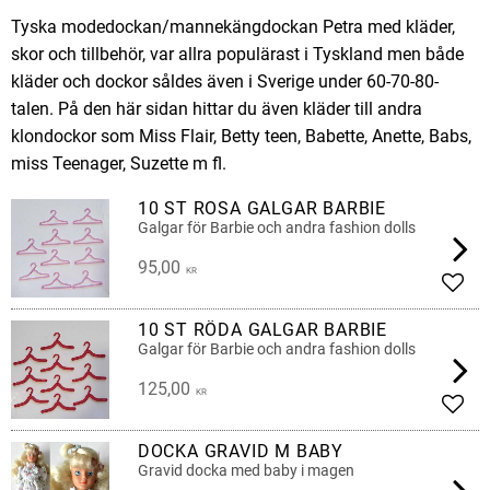
Tyska modedockan/mannekängdockan Petra med kläder,
skor och tillbehör, var allra populärast i Tyskland men både
kläder och dockor såldes även i Sverige under 60-70-80-
talen. På den här sidan hittar du även kläder till andra
klondockor som Miss Flair, Betty teen, Babette, Anette, Babs,
miss Teenager, Suzette m fl.
10 ST ROSA GALGAR BARBIE
Galgar för Barbie och andra fashion dolls
95,00
KR
Lägg 
10 ST RÖDA GALGAR BARBIE
Galgar för Barbie och andra fashion dolls
125,00
KR
Lägg 
DOCKA GRAVID M BABY
Gravid docka med baby i magen