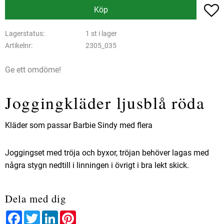
L
Köp
Lagerstatus
1 st i lager
Artikelnr
2305_035
Ge ett omdöme!
Joggingkläder ljusblå röda
Kläder som passar Barbie Sindy med flera
Joggingset med tröja och byxor, tröjan behöver lagas med
några stygn nedtill i linningen i övrigt i bra lekt skick.
Dela med dig
Facebook
Twitter
LinkedIn
Pinterest