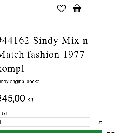
Favoriter
Kundvagn
#44162 Sindy Mix n
Match fashion 1977
kompl
indy original docka
345,00
KR
ntal
st