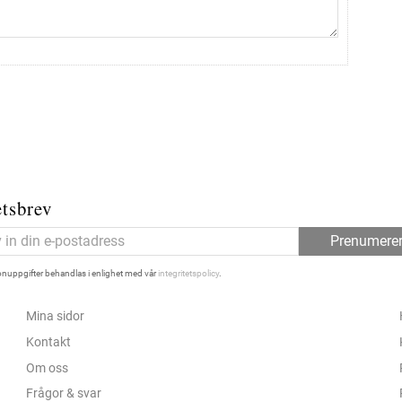
tsbrev
Prenumere
nuppgifter behandlas i enlighet med vår
integritetspolicy
.
Mina sidor
Kontakt
Om oss
Frågor & svar