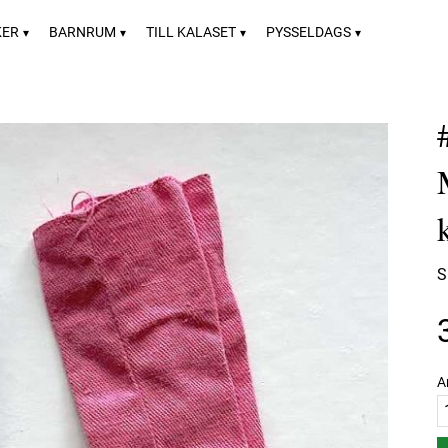
KER
BARNRUM
TILL KALASET
PYSSELDAGS
S
A