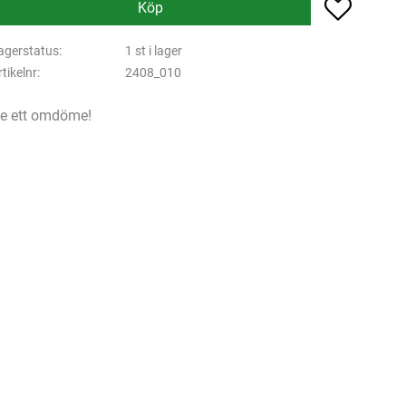
Lägg till 
Köp
agerstatus
1 st i lager
rtikelnr
2408_010
e ett omdöme!