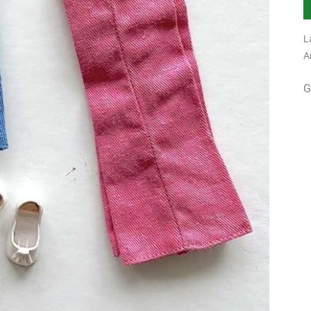
L
A
G