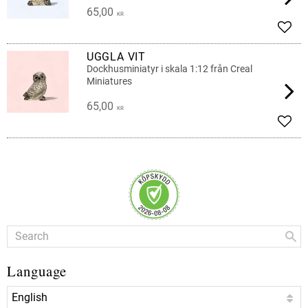
65,00
KR
Add t
UGGLA VIT
Dockhusminiatyr i skala 1:12 från Creal
Miniatures
65,00
KR
Add t
Language