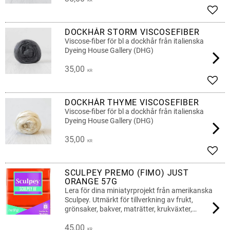
KR
Lägg 
DOCKHÅR STORM VISCOSEFIBER
Viscose-fiber för bl a dockhår från italienska
Dyeing House Gallery (DHG)
35,00
KR
Lägg 
DOCKHÅR THYME VISCOSEFIBER
Viscose-fiber för bl a dockhår från italienska
Dyeing House Gallery (DHG)
35,00
KR
Lägg 
SCULPEY PREMO (FIMO) JUST
ORANGE 57G
Lera för dina miniatyrprojekt från amerikanska
Sculpey. Utmärkt för tillverkning av frukt,
grönsaker, bakver, maträtter, krukväxter,
blommor, dockor
45,00
KR