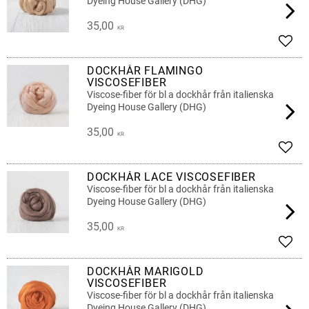
Dyeing House Gallery (DHG)
35,00
KR
Lägg 
DOCKHÅR FLAMINGO
VISCOSEFIBER
Viscose-fiber för bl a dockhår från italienska
Dyeing House Gallery (DHG)
35,00
KR
Lägg 
DOCKHÅR LACE VISCOSEFIBER
Viscose-fiber för bl a dockhår från italienska
Dyeing House Gallery (DHG)
35,00
KR
Lägg 
DOCKHÅR MARIGOLD
VISCOSEFIBER
Viscose-fiber för bl a dockhår från italienska
Dyeing House Gallery (DHG)