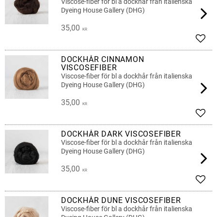
Viscose-fiber för bl a dockhår från italienska
Dyeing House Gallery (DHG)
35,00
KR
Lägg 
DOCKHÅR CINNAMON
VISCOSEFIBER
Viscose-fiber för bl a dockhår från italienska
Dyeing House Gallery (DHG)
35,00
KR
Lägg 
DOCKHÅR DARK VISCOSEFIBER
Viscose-fiber för bl a dockhår från italienska
Dyeing House Gallery (DHG)
35,00
KR
Lägg 
DOCKHÅR DUNE VISCOSEFIBER
Viscose-fiber för bl a dockhår från italienska