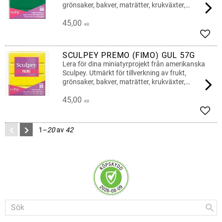
grönsaker, bakver, maträtter, krukväxter,
blommor, dockor
45,00
KR
Lägg 
SCULPEY PREMO (FIMO) GUL 57G
Lera för dina miniatyrprojekt från amerikanska
Sculpey. Utmärkt för tillverkning av frukt,
grönsaker, bakver, maträtter, krukväxter,
blommor, dockor
45,00
KR
Lägg 
1–
20
av
42