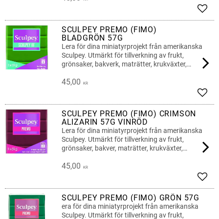
Lägg 
SCULPEY PREMO (FIMO)
BLADGRÖN 57G
Lera för dina miniatyrprojekt från amerikanska
Sculpey. Utmärkt för tillverkning av frukt,
grönsaker, bakverk, maträtter, krukväxter,
blommor, dockor
45,00
KR
Lägg 
SCULPEY PREMO (FIMO) CRIMSON
ALIZARIN 57G VINRÖD
Lera för dina miniatyrprojekt från amerikanska
Sculpey. Utmärkt för tillverkning av frukt,
grönsaker, bakver, maträtter, krukväxter,
blommor, dockor
45,00
KR
Lägg 
SCULPEY PREMO (FIMO) GRÖN 57G
era för dina miniatyrprojekt från amerikanska
Sculpey. Utmärkt för tillverkning av frukt,