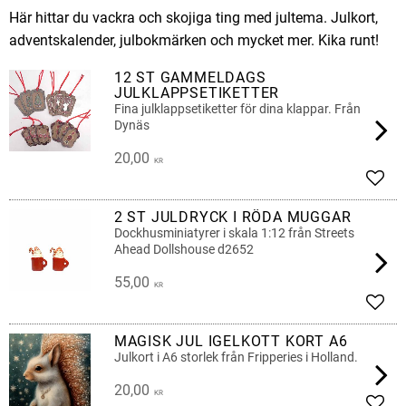
Här hittar du vackra och skojiga ting med jultema. Julkort,
adventskalender, julbokmärken och mycket mer. Kika runt!
12 ST GAMMELDAGS
JULKLAPPSETIKETTER
Fina julklappsetiketter för dina klappar. Från
Dynäs
20,00
KR
Lägg 
2 ST JULDRYCK I RÖDA MUGGAR
Dockhusminiatyrer i skala 1:12 från Streets
Ahead Dollshouse d2652
55,00
KR
Lägg 
MAGISK JUL IGELKOTT KORT A6
Julkort i A6 storlek från Fripperies i Holland.
20,00
KR