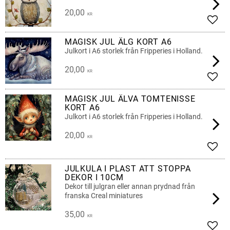
20,00
KR
Lägg 
MAGISK JUL ÄLG KORT A6
Julkort i A6 storlek från Fripperies i Holland.
20,00
KR
Lägg 
MAGISK JUL ÄLVA TOMTENISSE
KORT A6
Julkort i A6 storlek från Fripperies i Holland.
20,00
KR
Lägg 
JULKULA I PLAST ATT STOPPA
DEKOR I 10CM
Dekor till julgran eller annan prydnad från
franska Creal miniatures
35,00
KR