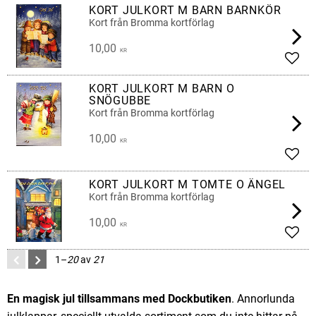
KORT JULKORT M BARN BARNKÖR
Kort från Bromma kortförlag
10,00
KR
Lägg 
KORT JULKORT M BARN O
SNÖGUBBE
Kort från Bromma kortförlag
10,00
KR
Lägg 
KORT JULKORT M TOMTE O ÄNGEL
Kort från Bromma kortförlag
10,00
KR
Lägg 
1–
20
av
21
En magisk jul tillsammans med Dockbutiken
. Annorlunda