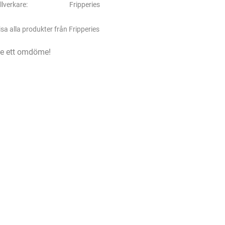
illverkare
Fripperies
isa alla produkter från Fripperies
e ett omdöme!