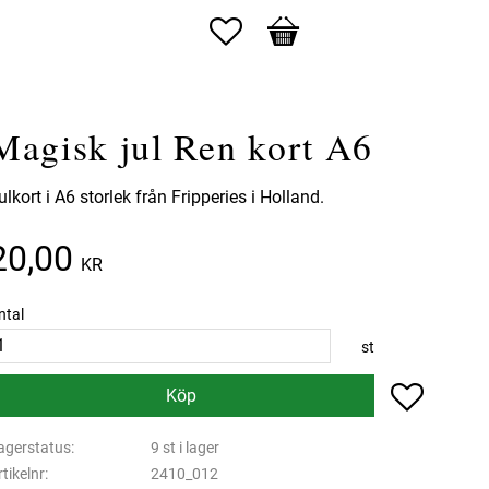
Favoriter
Kundvagn
Magisk jul Ren kort A6
ulkort i A6 storlek från Fripperies i Holland.
20,00
KR
ntal
st
Lägg till 
Köp
agerstatus
9 st i lager
rtikelnr
2410_012