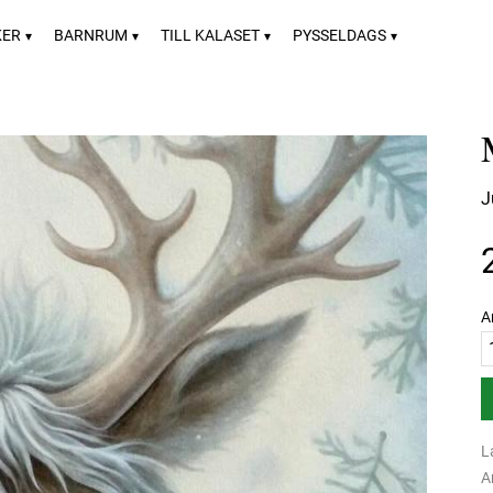
KER
BARNRUM
TILL KALASET
PYSSELDAGS
J
A
L
A