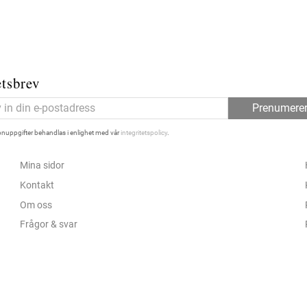
tsbrev
Prenumere
nuppgifter behandlas i enlighet med vår
integritetspolicy
.
Mina sidor
Kontakt
Om oss
Frågor & svar