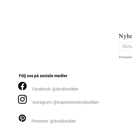
Nyhe
Dina perso
Följ oss på sociala medier
Facebook: @dockbutiken
Instagram: @inspirationdockbutiken
Pinterest: @dockbutiken