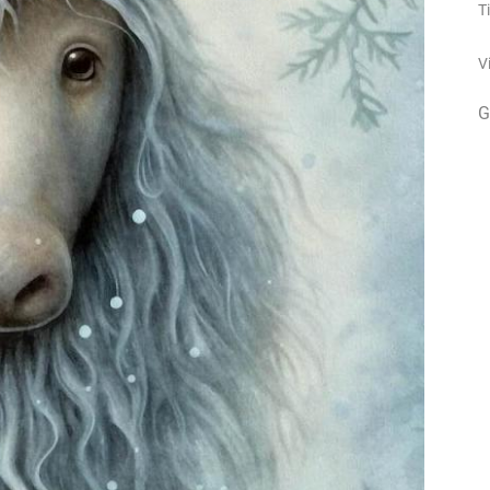
T
V
G