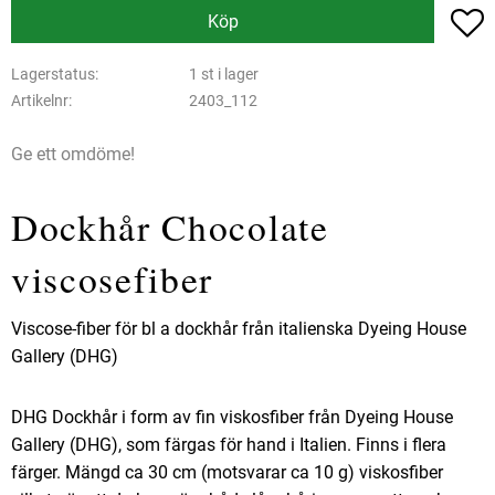
L
Köp
Lagerstatus
1 st i lager
Artikelnr
2403_112
Ge ett omdöme!
Dockhår Chocolate
viscosefiber
Viscose-fiber för bl a dockhår från italienska Dyeing House
Gallery (DHG)
DHG Dockhår i form av fin viskosfiber från Dyeing House
Gallery (DHG), som färgas för hand i Italien. Finns i flera
färger. Mängd ca 30 cm (motsvarar ca 10 g) viskosfiber