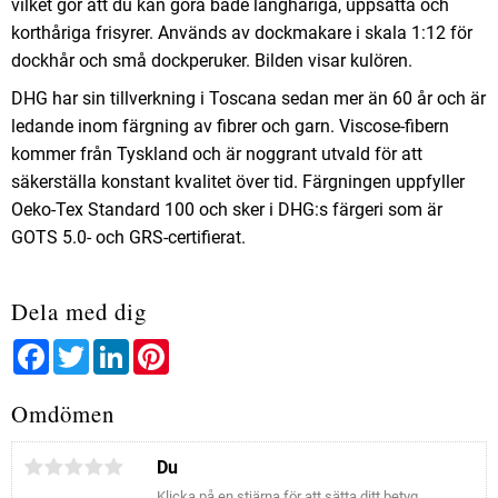
vilket gör att du kan göra både långhåriga, uppsatta och
korthåriga frisyrer. Används av dockmakare i skala 1:12 för
dockhår och små dockperuker. Bilden visar kulören.
DHG har sin tillverkning i Toscana sedan mer än 60 år och är
ledande inom färgning av fibrer och garn. Viscose-fibern
kommer från Tyskland och är noggrant utvald för att
säkerställa konstant kvalitet över tid. Färgningen uppfyller
Oeko-Tex Standard 100 och sker i DHG:s färgeri som är
GOTS 5.0- och GRS-certifierat.
Dela med dig
Facebook
Twitter
LinkedIn
Pinterest
Omdömen
Du
Klicka på en stjärna för att sätta ditt betyg