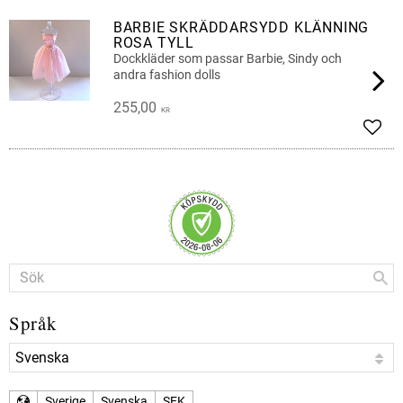
BARBIE SKRÄDDARSYDD KLÄNNING
ROSA TYLL
Dockkläder som passar Barbie, Sindy och
andra fashion dolls
255,00
KR
Lägg 
Språk
Sverige
Svenska
SEK